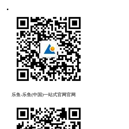
乐鱼-乐鱼(中国)一站式官网官网